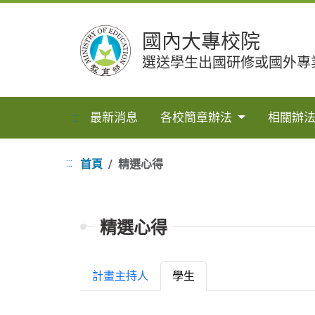
跳
國內大專校院
到
主
選送學生出國研修或國外專
要
內
容
最新消息
各校簡章辦法
相關辦
:::
:::
首頁
精選心得
精選心得
計畫主持人
學生