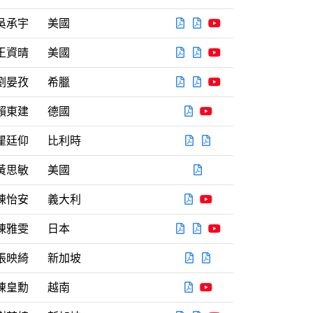
PDF
PDF
YOUTUBE
吳承宇
美國
PDF
PDF
YOUTUBE
王資晴
美國
PDF
PDF
YOUTUBE
劉晏孜
希臘
PDF
YOUTUBE
賴東建
德國
PDF
PDF
瞿廷仰
比利時
PDF
黃思敏
美國
PDF
YOUTUBE
陳怡安
義大利
PDF
PDF
YOUTUBE
陳雅雯
日本
PDF
PDF
張映綺
新加坡
PDF
YOUTUBE
陳皇勳
越南