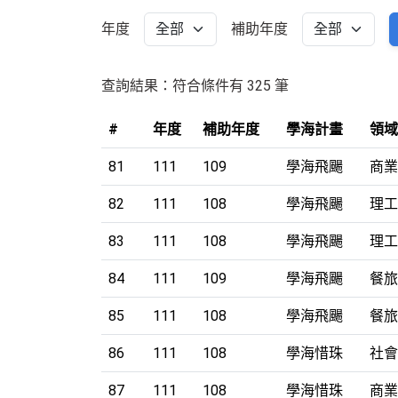
年度
補助年度
提
查詢結果：符合條件有 325 筆
示：
選
#
年度
補助年度
學海計畫
領域
擇
81
111
109
學海飛颺
商業
年
度
82
111
108
學海飛颺
理工
或
補
83
111
108
學海飛颺
理工
助
84
111
109
學海飛颺
餐旅
年
度
85
111
108
學海飛颺
餐旅
會
跳
86
111
108
學海惜珠
社會
轉
87
111
108
學海惜珠
商業
頁