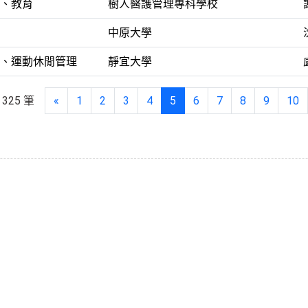
、教育
樹人醫護管理專科學校
中原大學
、運動休閒管理
靜宜大學
325 筆
«
1
2
3
4
5
6
7
8
9
10