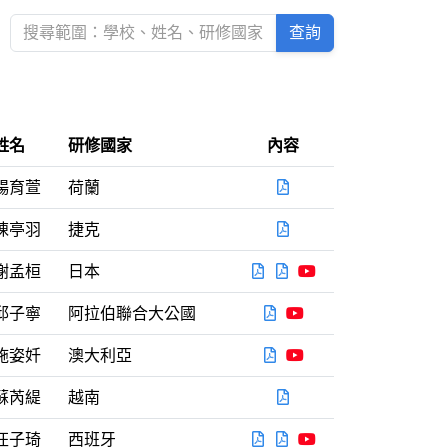
查詢
姓名
研修國家
內容
PDF
暢育萱
荷蘭
PDF
陳亭羽
捷克
PDF
PDF
YOUTUBE
謝孟桓
日本
PDF
YOUTUBE
邱子寧
阿拉伯聯合大公國
PDF
YOUTUBE
施姿奷
澳大利亞
PDF
蘇芮緹
越南
PDF
PDF
YOUTUBE
汪子琦
西班牙