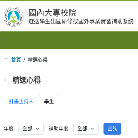
跳
國內大專校院
到
選送學生出國研修或國外專業實習補助系統
主
要
內
:::
容
:::
首頁
精選心得
精選心得
計畫主持人
學生
年度
補助年度
查詢