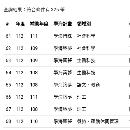
提
查詢結果：符合條件有 325 筆
示：
選
#
年度
補助年度
學海計畫
領域別
擇
61
112
111
學海惜珠
社會科學
年
度
62
112
109
學海築夢
社會科學
或
補
63
112
109
學海築夢
生醫科技
助
64
112
108
學海築夢
生醫科技
年
度
65
112
108
學海築夢
語文、教育
會
跳
66
112
111
學海築夢
理工
轉
67
112
108
學海築夢
理工
頁
面
68
112
110
學海築夢
餐旅、運動休閒管理