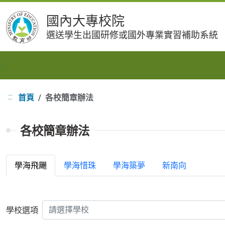
跳
國內大專校院
到
選送學生出國研修或國外專業實習補助系統
主
要
內
:::
容
:::
首頁
各校簡章辦法
各校簡章辦法
學海飛颺
學海惜珠
學海築夢
新南向
請選擇學校
學校選項