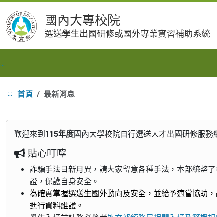
跳
國內大專校院
到
選送學生出國研修或國外專業實習補助系統
主
要
內
:::
容
:::
首頁
最新消息
歡迎來到
115年度
國內大學校院自行選送人才出國研修服務網 
貼心叮嚀
詐騙手法日新月異，請大家留意各種手法，本部統整了
證，保護自身安全。
為確實掌握選送生國外動向及安全，並給予適當協助，
進行資料維護。