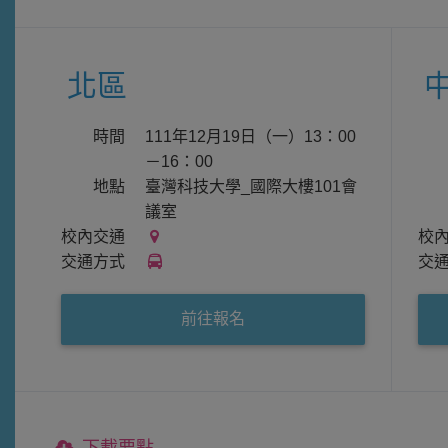
北區
時間
111年12月19日（一）13：00
－16：00
地點
臺灣科技大學_國際大樓101會
議室
校內交通
校內交通
校
交通方式
交通方式
交
前往報名
下載要點